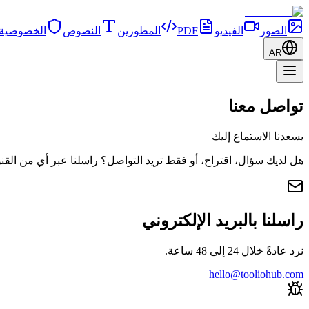
الصور
الفيديو
PDF
المطورين
النصوص
الخصوصية
AR
تواصل معنا
يسعدنا الاستماع إليك
هل لديك سؤال، اقتراح، أو فقط تريد التواصل؟ راسلنا عبر أي من القنو
راسلنا بالبريد الإلكتروني
نرد عادةً خلال 24 إلى 48 ساعة.
hello@tooliohub.com