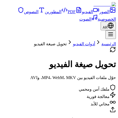
الصور
الفيديو
PDF
المطورين
النصوص
الخصوصية
الصوت
AR
الرئيسية
أدوات الفيديو
تحويل صيغة الفيديو
تحويل صيغة الفيديو
حوّل ملفات الفيديو بين MP4، WebM، MKV، وAVI
ملفك آمن ومحمي
معالجة فورية
مجاني للأبد