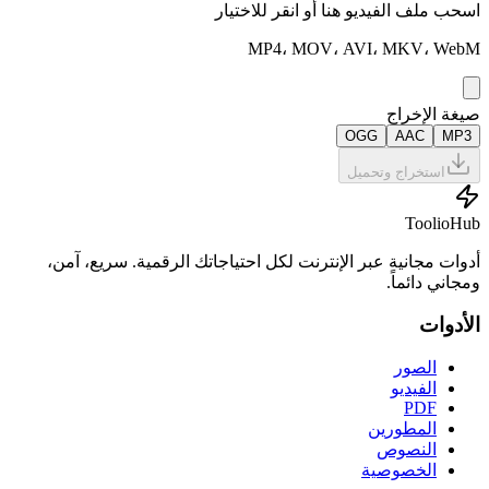
اسحب ملف الفيديو هنا أو انقر للاختيار
MP4، MOV، AVI، MKV، WebM
صيغة الإخراج
OGG
AAC
MP3
استخراج وتحميل
ToolioHub
أدوات مجانية عبر الإنترنت لكل احتياجاتك الرقمية. سريع، آمن،
ومجاني دائماً.
الأدوات
الصور
الفيديو
PDF
المطورين
النصوص
الخصوصية